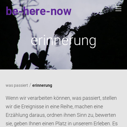
be-here-now
erinnerung
/
was passiert
erinnerung
Wenn wir verarbeiten können, was passiert, stellen
wir die Ereignisse in eine Reihe, machen eine
Erzählung daraus, ordnen ihnen Sinn zu, bewerten
sie, geben Ihnen einen Platz in unserem Erleben. Es