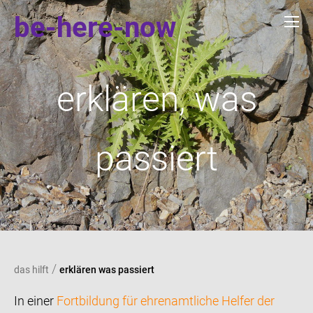
be-here-now
erklären, was
passiert
/
das hilft
erklären was passiert
In einer
Fortbildung für ehrenamtliche Helfer der