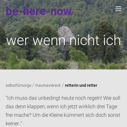
be-here-now
wer wenn nicht ich
/
/
selbstfürsorge
traumaviereck
retterin und retter
"Ich muss das unbedingt heute noch regeln! Wie soll
das denn klappen, wenn ich jetzt wirklich drei Tage
frei mache? Um die Kleine kümmert sich doch sonst
keiner.."